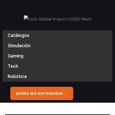
Ir
al
contenido
Catálogos
Simulación
Gaming
Tech
Robótica
QUIERO SER DISTRIBUIDOR →