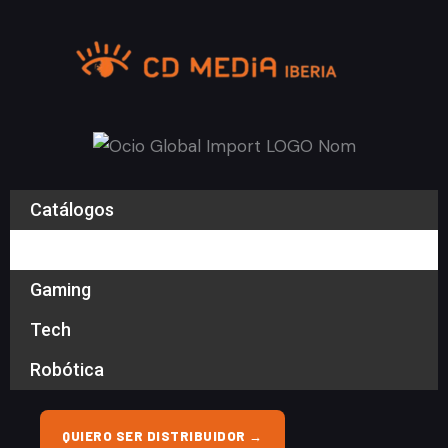
Ir
al
contenido
Catálogos
Simulación
Gaming
Tech
Robótica
QUIERO SER DISTRIBUIDOR →