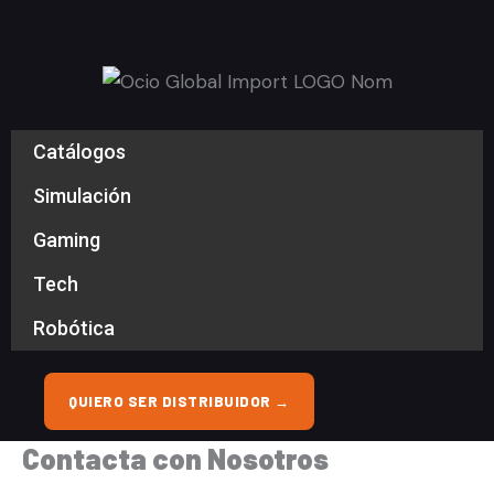
Ir
al
contenido
Catálogos
Simulación
Gaming
Tech
Robótica
QUIERO SER DISTRIBUIDOR →
Contacta con Nosotros